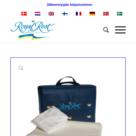
Jälleenmyyjän kirjautuminen