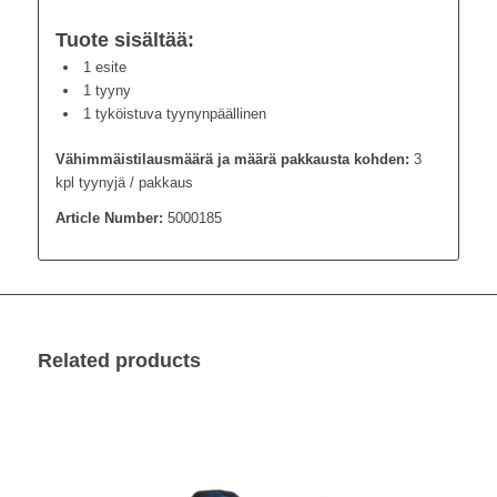
Tuote sisältää
:
1 esite
1 tyyny
1 tyköistuva tyynynpäällinen
Vähimmäistilausmäärä ja määrä pakkausta kohden:
3
kpl tyynyjä / pakkaus
Article Number:
5000185
Related products