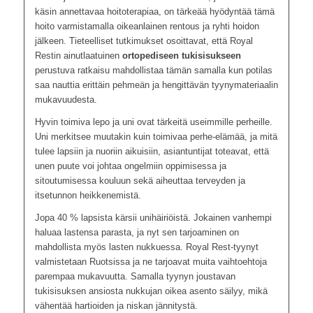
käsin annettavaa hoitoterapiaa, on tärkeää hyödyntää tämä
hoito varmistamalla oikeanlainen rentous ja ryhti hoidon
jälkeen. Tieteelliset tutkimukset osoittavat, että
Royal
Restin
ainutlaatuinen
ortopediseen tukisisukseen
perustuva ratkaisu mahdollistaa tämän samalla kun potilas
saa nauttia erittäin pehmeän ja hengittävän tyynymateriaalin
mukavuudesta.
Hyvin toimiva lepo ja uni ovat tärkeitä useimmille perheille.
Uni merkitsee muutakin kuin toimivaa perhe-elämää, ja mitä
tulee lapsiin ja nuoriin aikuisiin, asiantuntijat toteavat, että
unen puute voi johtaa ongelmiin oppimisessa ja
sitoutumisessa kouluun sekä aiheuttaa terveyden ja
itsetunnon heikkenemistä.
Jopa 40 % lapsista kärsii unihäiriöistä. Jokainen vanhempi
haluaa lastensa parasta, ja nyt sen tarjoaminen on
mahdollista myös lasten nukkuessa. Royal Rest-tyynyt
valmistetaan Ruotsissa ja ne tarjoavat muita vaihtoehtoja
parempaa mukavuutta. Samalla tyynyn joustavan
tukisisuksen ansiosta nukkujan oikea asento säilyy, mikä
vähentää hartioiden ja niskan jännitystä.