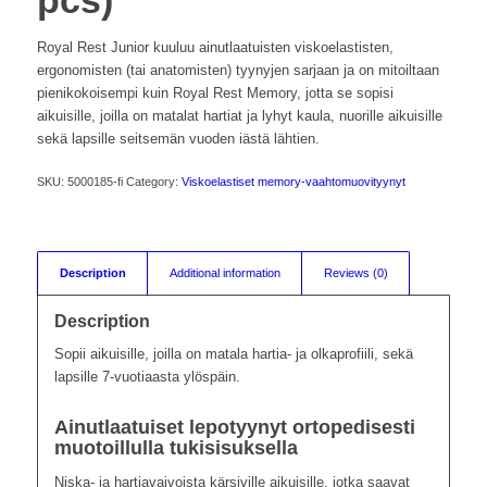
pcs)
Royal Rest Junior kuuluu ainutlaatuisten viskoelastisten,
ergonomisten (tai anatomisten) tyynyjen sarjaan ja on mitoiltaan
pienikokoisempi kuin Royal Rest Memory, jotta se sopisi
aikuisille, joilla on matalat hartiat ja lyhyt kaula, nuorille aikuisille
sekä lapsille seitsemän vuoden iästä lähtien.
SKU:
5000185-fi
Category:
Viskoelastiset memory-vaahtomuovityynyt
Description
Additional information
Reviews (0)
Description
Sopii aikuisille, joilla on matala hartia- ja olkaprofiili, sekä
lapsille 7-vuotiaasta ylöspäin.
Ainutlaatuiset lepotyynyt ortopedisesti
muotoillulla tukisisuksella
Niska- ja hartiavaivoista kärsiville aikuisille, jotka saavat