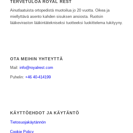
TERVETULOA ROYAL REST
Ainutlaatuista ortopedistä muotoilua jo 20 vuotta. Oikea ja
miellyttävä asento kahden sisuksen ansiosta. Ruotsin
lääkeviraston lääkintätekniseksi tuotteeksi luokittelema tukityyny.
OTA MEIHIN YHTEYTTÄ
Mail:
info@royalrest.com
Puhelin:
+46 40-414199
KÄYTTÖEHDOT JA KÄYTÄNTÖ
Tietosuojakäytännön
Cookie Policy